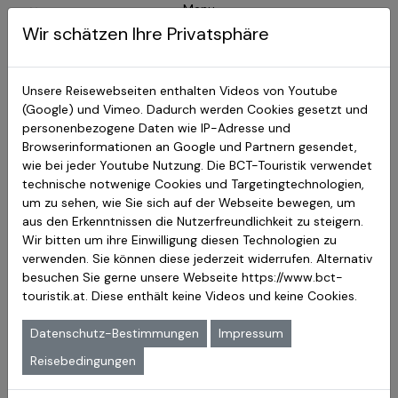
Menu
BCT-Touristik
Myanmar Reisen
Wir schätzen Ihre Privatsphäre
Myanmar Reisen
Myanmar Intensiv
24 Tage
Auf den Spuren der Akha
18 Tage
Unsere Reisewebseiten enthalten Videos von Youtube
Myanmar & Vietnam
25 Tage
(Google) und Vimeo. Dadurch werden Cookies gesetzt und
Reisebewertungen unserer
personenbezogene Daten wie IP-Adresse und
Südostasien Reisen
Browserinformationen an Google und Partnern gesendet,
Myanmarreisen
wie bei jeder Youtube Nutzung. Die BCT-Touristik verwendet
Vietnam Studienreise
18 Tage
technische notwenige Cookies und Targetingtechnologien,
Vietnam & Kambodscha
24 Tage
Unsere Reiseteilnehmer haben die Möglichkeit eine
um zu sehen, wie Sie sich auf der Webseite bewegen, um
Vietnam Intensiv
24 Tage
Bewertung zu ihrer durchgeführten Reise abzugeben.
aus den Erkenntnissen die Nutzerfreundlichkeit zu steigern.
Dabei haben sie die Wahl zwischen einem kurzen
Laos & Kambodscha
24 Tage
Wir bitten um ihre Einwilligung diesen Technologien zu
Kommentar und einem ausführlichen Kommentar
verwenden. Sie können diese jederzeit widerrufen. Alternativ
Indonesien Intensiv
24 Tage
inklusive einer Liste besonders guter und weniger guter
besuchen Sie gerne unsere Webseite
https://www.bct-
Elemente
Myanmar Informationen
touristik.at
. Diese enthält keine Videos und keine Cookies.
Myanmar Informationen
Neue Bewertung abgeben
Wissenwerte Reiseinfos
Datenschutz-Bestimmungen
Impressum
Myanmar Wetter
Reisebedingungen
Noch Fragen?
Weltkulturerbe
Wir hoffen Sie haben durch die Bewertungen einen guten
Bagan