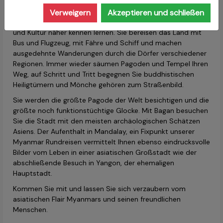
ehemalige Burma. Mehr als hundert ethnische Volksgruppen
leben hier und mit vielen davon werden sie auf unseren
Verweigern
Akzeptieren und schließen
Myanmar Reisen in Kontakt kommen und ihre Lebensweise
und Kultur näher kennen lernen. Sie bereisen das Land mit
Bus und Flugzeug, mit Fähre und Schiff und machen
ausgedehnte Wanderungen durch die Dörfer verschiedener
Regionen. Immer wieder säumen Pagoden und Tempel Ihren
Weg, auf Schritt und Tritt begegnen Sie buddhistischen
Heiligtümern und Mönche gehören zum Straßenbild.
Sie werden die größte Pagode der Welt besichtigen und die
größte noch funktionstüchtige Glocke. Mit Bagan besuchen
Sie die Stadt mit den meisten archäologischen Schätzen
Asiens. Der Aufenthalt in Mandalay, ein Fixpunkt unserer
Myanmar Rundreisen vermittelt Ihnen ebenso eindrucksvolle
Bilder vom Leben in einer asiatischen Großstadt wie der
abschließende Besuch in Yangon, der ehemaligen
Hauptstadt.
Kommen Sie mit und lassen Sie sich verzaubern vom
asiatischen Flair Myanmars und seinen freundlichen
Menschen.