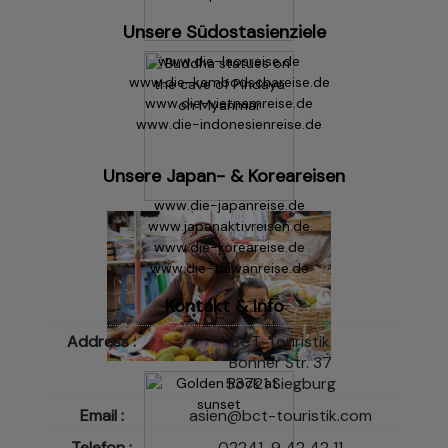
Unsere Südostasienziele
www.die-laosreise.de
www.die-kambodschareise.de
www.die-vietnamreise.de
www.die-indonesienreise.de
Unsere Japan- & Koreareisen
www.die-japanreise.de
www.japanaktivreisen.de
www.die-koreareise.de
www.die-taiwanreise.de
Kontakt & Info
Address :
BCT-Touristik
Bonner Str. 37
53721 Siegburg
Email :
asien@bct-touristik.com
Telefon :
02241-9 42 42 11