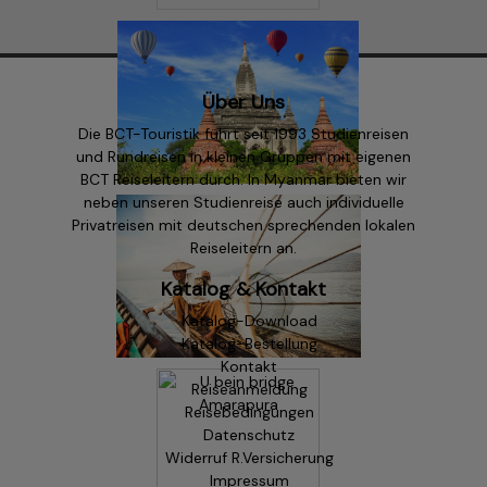
Über Uns
Die BCT-Touristik führt seit 1993 Studienreisen
und Rundreisen in kleinen Gruppen mit eigenen
BCT Reiseleitern durch. In Myanmar bieten wir
neben unseren Studienreise auch individuelle
Privatreisen mit deutschen sprechenden lokalen
Reiseleitern an.
Katalog & Kontakt
Katalog-Download
Katalog-Bestellung
Kontakt
Reiseanmeldung
Reisebedingungen
Datenschutz
Widerruf R.Versicherung
Impressum