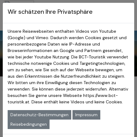
BCT-Touristik
Wir schätzen Ihre Privatsphäre
Menu
Myanmar Reisen
Unsere Reisewebseiten enthalten Videos von Youtube
(Google) und Vimeo. Dadurch werden Cookies gesetzt und
personenbezogene Daten wie IP-Adresse und
Willkommen bei den Myanmar Studienreisen der BCT-Touristik
Browserinformationen an Google und Partnern gesendet,
Lassen Sie sich vom magischen Anblick der goldenen Pagoden
überwältigen, die bei Sonnenaufgang im Licht der Heißluftballons
wie bei jeder Youtube Nutzung. Die BCT-Touristik verwendet
erstrahlen, und erleben Sie unvergessliche Momente über den
technische notwenige Cookies und Targetingtechnologien,
Tempelfeldern von Bagan. Entspannen Sie anschließend an einem der
schönsten weißen Sandstrände am türkisblauen Meer.
um zu sehen, wie Sie sich auf der Webseite bewegen, um
aus den Erkenntnissen die Nutzerfreundlichkeit zu steigern.
Wir bitten um ihre Einwilligung diesen Technologien zu
verwenden. Sie können diese jederzeit widerrufen. Alternativ
besuchen Sie gerne unsere Webseite
https://www.bct-
Willkommen bei den
Myanmar
touristik.at
. Diese enthält keine Videos und keine Cookies.
der BCT-Touristik
Reisen
Datenschutz-Bestimmungen
Impressum
Reisebedingungen
Wenn Sie Asien in seiner ursprünglichsten Form kennen
lernen wollen, reisen Sie am besten nach Myanmar, das