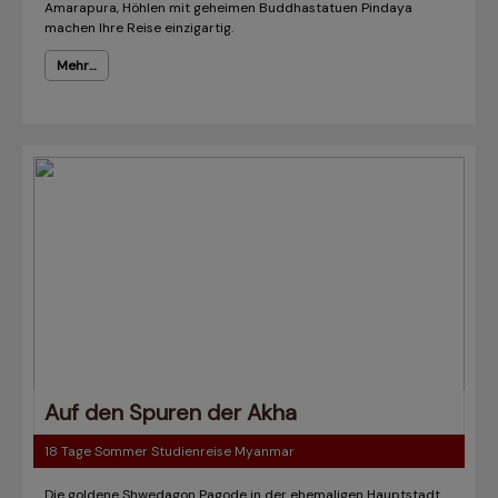
Amarapura, Höhlen mit geheimen Buddhastatuen Pindaya
machen Ihre Reise einzigartig.
Mehr…
Auf den Spuren der Akha
18 Tage Sommer Studienreise Myanmar
Die goldene Shwedagon Pagode in der ehemaligen Hauptstadt