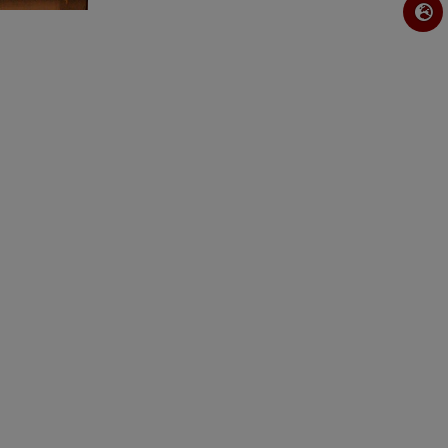
Kim
Tel.: 02241-9424211
Montag- Freitag 09.00 -18.00 Uhr
Videochat:
Terminvereinbahrung
Montag-Freitag 10.00 – 17.00 Uhr