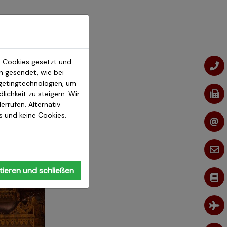
 Cookies gesetzt und
 gesendet, wie bei
getingtechnologien, um
Myanmar Reisen
ichkeit zu steigern. Wir
errufen. Alternativ
Myanmar Intensiv
24 Tage
os und keine Cookies.
Auf den Spuren der Akha
18 Tage
Myanmar & Vietnam
25 Tage
Taiwan & Ostasien
ieren und schließen
Kontakt Myanmar Team
Ulrich Bexte, Vanhnasay Soulivongsak & Taesub