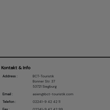
Kontakt & Info
Address :
BCT-Touristik
Bonner Str. 37
53721 Siegburg
Email :
asien@bct-touristik.com
Telefon :
02241-9 42 42 11
Fax :
02241-9 42 42 99