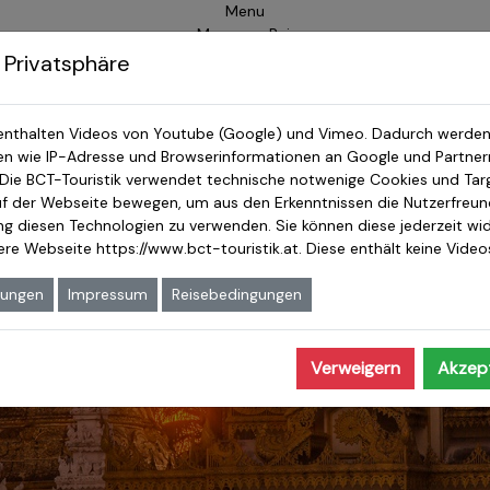
Menu
Myanmar Reisen
 Privatsphäre
enthalten Videos von Youtube (Google) und Vimeo. Dadurch werden
 wie IP-Adresse und Browserinformationen an Google und Partnern
 Die BCT-Touristik verwendet technische notwenige Cookies und Tar
auf der Webseite bewegen, um aus den Erkenntnissen die Nutzerfreundl
ung diesen Technologien zu verwenden. Sie können diese jederzeit wid
sere Webseite
https://www.bct-touristik.at
. Diese enthält keine Vide
eite www.die-myanmarreise.de auf ein neues Format
sbar. Wenn gleich viele unserer Kunden die Webseite immer
mungen
Impressum
Reisebedingungen
 langsam und stetig zu.
Verweigern
Akzept