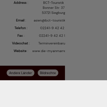
Address :
BCT-Touristik
Bonner Str. 37
53721 Siegburg
Email :
asien@bct-touristik.com
Telefon :
02241-9 42 42 11
Fax :
02241-9 42 42 99
Videochat :
Terminvereinbarung
Website :
www.die-myanmarreise.de
Andere Länder
Bildrechte