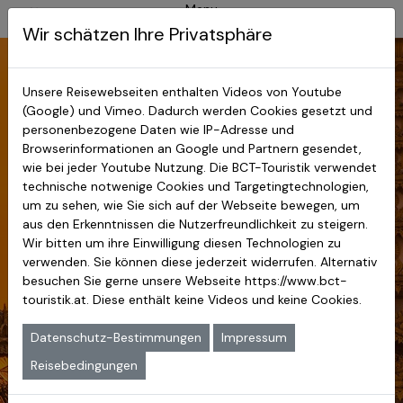
Menu
BCT-Touristik
Myanmar Reisen
Wir schätzen Ihre Privatsphäre
Myanmar Reisen
Unsere Reisewebseiten enthalten Videos von Youtube
Vormerkung
(Google) und Vimeo. Dadurch werden Cookies gesetzt und
personenbezogene Daten wie IP-Adresse und
Browserinformationen an Google und Partnern gesendet,
wie bei jeder Youtube Nutzung. Die BCT-Touristik verwendet
Sie können sich für unsere Reise in
technische notwenige Cookies und Targetingtechnologien,
den Folgejahren unverbindlich
um zu sehen, wie Sie sich auf der Webseite bewegen, um
vormerken lassen, wenn der
aus den Erkenntnissen die Nutzerfreundlichkeit zu steigern.
Reisepreis noch nicht feststeht.
Wir bitten um ihre Einwilligung diesen Technologien zu
Zur Vormerkung füllen Sie bitte
verwenden. Sie können diese jederzeit widerrufen. Alternativ
das nachstehende Online-
besuchen Sie gerne unsere Webseite
https://www.bct-
Formular aus.
touristik.at
. Diese enthält keine Videos und keine Cookies.
Wenn Sie ihre Daten nicht über
das Internet senden möchten,
Datenschutz-Bestimmungen
Impressum
können Sie dieses Formular auch
Reisebedingungen
ausfüllen, ausdrucken und per Post
an die BCT-Touristik, Bonner Str.